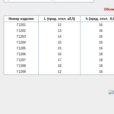
Обозн
Номер изделия
L (пред. откл. ±0,5)
h (пред. откл. -0,
Г1201
12
16
Г1202
13
16
Г1203
14
16
Г1204
15
16
Г1205
15
16
Г1206
16
18
Г1207
17
18
Г1208
18
18
Г1209
12
16