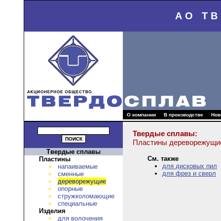
АО Т
О компании
В производстве
Нов
Твердые сплавы:
Пластины дереворежущи
Твердые сплавы
См. также
Пластины
для дисковых пил
напаиваемые
для фрез и сверл
сменные
дереворежущие
опорные
стружколомающие
специальные
Изделия
для волочения