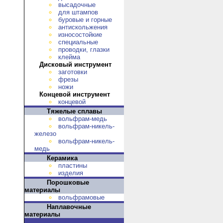
высадочные
для штампов
буровые и горные
антискольжения
износостойкие
специальные
проводки, глазки
клейма
Дисковый инструмент
заготовки
фрезы
ножи
Концевой инструмент
концевой
Тяжелые сплавы
вольфрам-медь
вольфрам-никель-
железо
вольфрам-никель-
медь
Керамика
пластины
изделия
Порошковые
материалы
вольфрамовые
Наплавочные
материалы