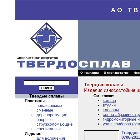
АО Т
О компании
В производстве
Нов
Твердые сплавы:
Изделия износостойкие 
См. также:
Твердые сплавы
кольца
Пластины
втулки
напаиваемые
клапаны
сменные
сопла абразивостр
дереворежущие
гидромониторные н
опорные
узлы приборов (оси
стружколомающие
специальные
Твердос
Изделия
0706-2011
для волочения