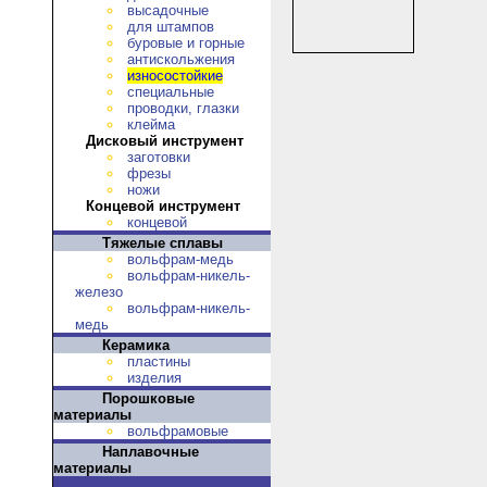
высадочные
для штампов
буровые и горные
антискольжения
износостойкие
специальные
проводки, глазки
клейма
Дисковый инструмент
заготовки
фрезы
ножи
Концевой инструмент
концевой
Тяжелые сплавы
вольфрам-медь
вольфрам-никель-
железо
вольфрам-никель-
медь
Керамика
пластины
изделия
Порошковые
материалы
вольфрамовые
Наплавочные
материалы